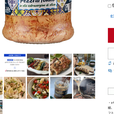
・e
細、
フト