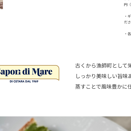
円（
・ギ
ださ
・各
古くから漁師町として
しっかり美味しい旨味
蒸すことで風味豊かに