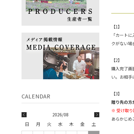
【1】
「カートに
クがない場
【2】
購入完了画
い。お相手
【3】
贈り先の方
※ 受け取
2026/08
あらかじめ
日
月
火
水
木
金
土