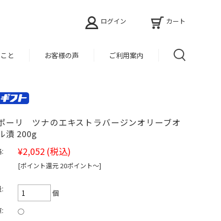
ログイン
カート
ること
お客様の声
ご利用案内
ポーリ ツナのエキストラバージンオリーブオ
ル漬 200g
¥2,052
(税込)
:
[ポイント還元 20ポイント〜]
:
個
:
○