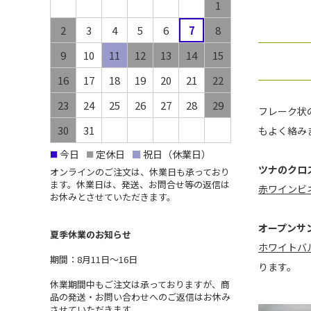
1
2
3
4
5
6
7
8
9
10
11
12
13
14
15
16
17
18
19
20
21
22
23
24
25
26
27
28
29
フレーク状
30
31
もよく絡み
今日
定休日
■
祝日（休業日）
■
■
ツナのクロ
オンラインのご注文は、休業日も承っており
ます。休業日は、発送、お問合せ等の返信は
赤ワインビ
お休みとさせていただきます。
オープンサ
夏季休業のお知らせ
ホワイトバ
期間：8月11日〜16日
ります。
休業期間中もご注文は承っておりますが、商
品の発送・お問い合わせへのご返信はお休み
させていただきます。