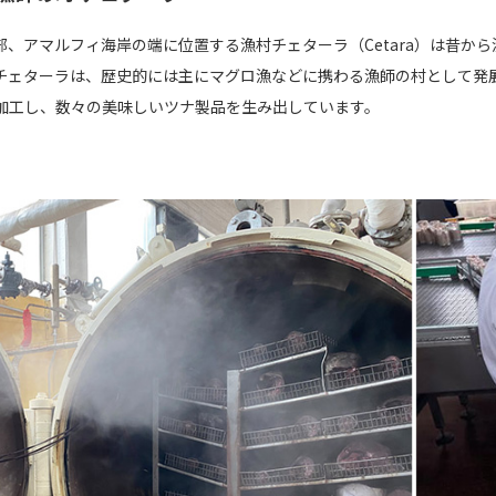
部、アマルフィ海岸の端に位置する漁村チェターラ（Cetara）は昔か
チェターラは、歴史的には主にマグロ漁などに携わる漁師の村として発
加工し、数々の美味しいツナ製品を生み出しています。