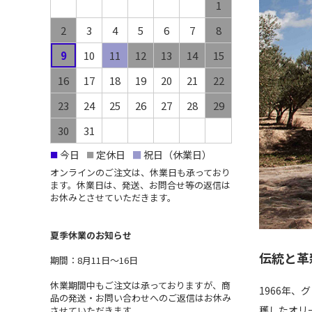
1
2
3
4
5
6
7
8
9
10
11
12
13
14
15
16
17
18
19
20
21
22
23
24
25
26
27
28
29
30
31
今日
定休日
■
祝日（休業日）
■
■
オンラインのご注文は、休業日も承っており
ます。休業日は、発送、お問合せ等の返信は
お休みとさせていただきます。
夏季休業のお知らせ
伝統と革
期間：8月11日〜16日
休業期間中もご注文は承っておりますが、商
1966年
品の発送・お問い合わせへのご返信はお休み
穫したオリ
させていただきます。