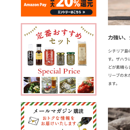
力強い、
シチリア島
す。ザハラ
どが素晴ら
リーブの木
ます。