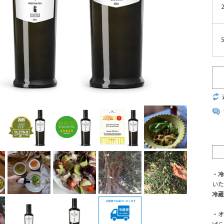
・
冷
いた
冷蔵
・オ
ばら