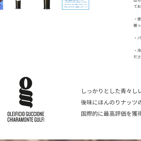
てお
・使
振っ
・パ
・冷
ださ
しっかりとした青々し
後味にほんのりナッツ
国際的に最高評価を獲