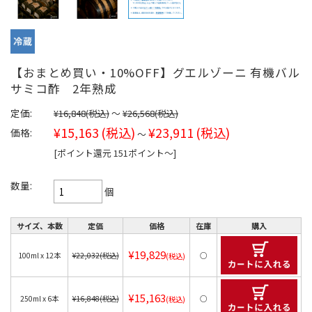
【おまとめ買い・10%OFF】グエルゾーニ 有機バル
サミコ酢 2年熟成
定価:
¥16,848
(税込)
～
¥26,568
(税込)
¥15,163
(税込)
¥23,911
(税込)
価格:
～
[ポイント還元 151ポイント〜]
数量:
個
サイズ、本数
定価
価格
在庫
購入
¥19,829
100ml x 12本
¥22,032
(税込)
○
(税込)
¥15,163
250ml x 6本
¥16,848
(税込)
○
(税込)