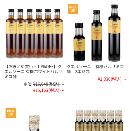
【おまとめ買い・10%OFF】グ
グエルゾーニ 有機バルサミコ
エルゾーニ 有機ホワイトバルサ
酢 2年熟成
ミコ酢
¥1,836
(税込)
～
定価:
¥16,848
(税込)
～
¥15,163
(税込)
～