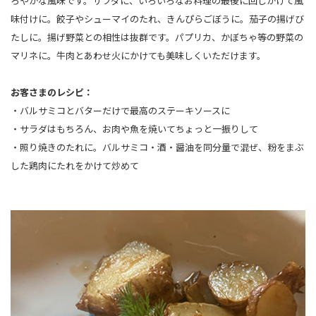
ろやかな風味です。サラダに、いろいろなお料理の最後に回しかけて風
味付けに。餃子やシューマイのたれ、きんぴらごぼうに。茄子の揚げび
たしに。揚げ野菜との相性は抜群です。パプリカ、かぼちゃ等の野菜の
マリネに。牛肉とあわせ火にかけても美味しくいただけます。
お客さまのレシピ：
・バルサミコとバターだけで最高のステーキソースに
・サラダはもちろん、お肉や魚を焼いてちょっと一振りして
・照り焼きのたれに。バルサミコ・酒・醤油を同分量で混ぜ、粉をまぶ
した鶏肉にたれをかけて炒めて