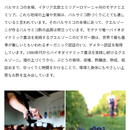
バルサミコの本場、イタリア北部エミリア＝ロマーニャ州のモデナとエ
ミリア。これら地域の土壌や気候は、バルサミコ酢づくりにとても適し
ていると言われています。そのバルサミコの本場にあって、グエルゾー
ニが作るバルサミコ酢の品質は際立っています。モデナで唯一バイオダ
イナミック農法を実践するグエルゾーニのビネガー類は、世界で最も基
準が厳しいともいわれるオーガニック認証の1つ、デメター認証を取得
しています。1980年代からバイオダイナミック農法を実践し続けるグエ
ルゾーニ。畑の土づくりから、ぶどうの栽培、収穫、酢醸造、熟成、瓶
詰めまで、ゆっくりと時間をかけることで、環境と身体にもやさしい上
質なお酢を生み出しています。