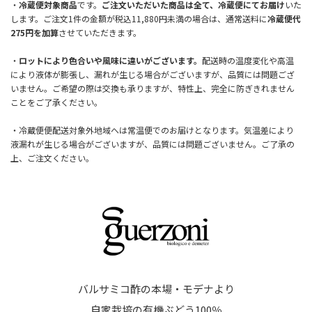
・
冷蔵便対象商品
です。
ご注文いただいた商品は全て、冷蔵便にてお届け
いた
します。ご注文1件の金額が税込11,880円未満の場合は、通常送料に
冷蔵便代
275円を加算
させていただきます。
・
ロットにより色合いや風味に違いがございます。
配送時の温度変化や高温
により液体が膨張し、漏れが生じる場合がございますが、品質には問題ござ
いません。ご希望の際は交換も承りますが、特性上、完全に防ぎきれません
ことをご了承ください。
・冷蔵便便配送対象外地域へは常温便でのお届けとなります。気温差により
液漏れが生じる場合がございますが、品質には問題ございません。ご了承の
上、ご注文ください。
バルサミコ酢の本場・モデナより
自家栽培の有機ぶどう100％