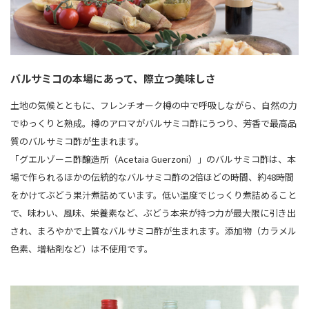
バルサミコの本場にあって、際立つ美味しさ
土地の気候とともに、フレンチオーク樽の中で呼吸しながら、自然の力
でゆっくりと熟成。樽のアロマがバルサミコ酢にうつり、芳香で最高品
質のバルサミコ酢が生まれます。
「グエルゾーニ酢醸造所（Acetaia Guerzoni）」のバルサミコ酢は、本
場で作られるほかの伝統的なバルサミコ酢の2倍ほどの時間、約48時間
をかけてぶどう果汁煮詰めています。低い温度でじっくり煮詰めること
で、味わい、風味、栄養素など、ぶどう本来が持つ力が最大限に引き出
され、まろやかで上質なバルサミコ酢が生まれます。添加物（カラメル
色素、増粘剤など）は不使用です。