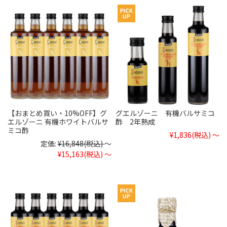
【おまとめ買い・10%OFF】グ
グエルゾーニ 有機バルサミコ
エルゾーニ 有機ホワイトバルサ
酢 2年熟成
ミコ酢
¥1,836
(税込)
～
定価:
¥16,848
(税込)
～
¥15,163
(税込)
～