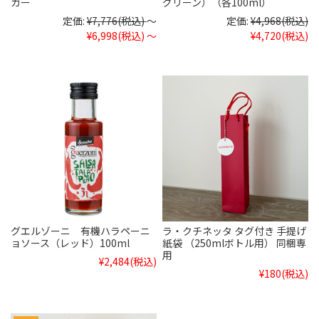
ガー
グリーン）（各100ml）
定価:
¥7,776
(税込)
～
定価:
¥4,968
(税込)
¥6,998
(税込)
～
¥4,720
(税込)
グエルゾーニ 有機ハラペーニ
ラ・クチネッタ タグ付き 手提げ
ョソース（レッド）100ml
紙袋 （250mlボトル用） 同梱専
用
¥2,484
(税込)
¥180
(税込)