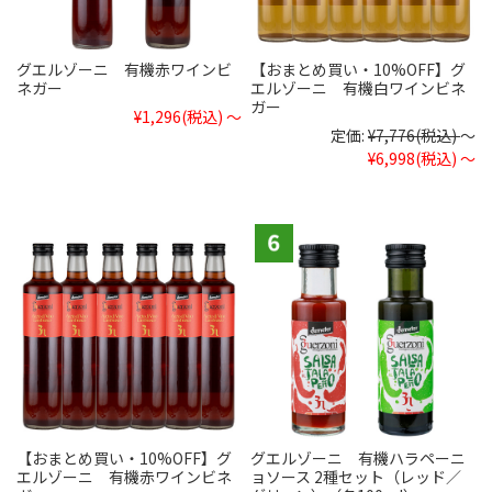
グエルゾーニ 有機赤ワインビ
【おまとめ買い・10%OFF】グ
ネガー
エルゾーニ 有機白ワインビネ
ガー
¥1,296
(税込)
～
定価:
¥7,776
(税込)
～
¥6,998
(税込)
～
【おまとめ買い・10%OFF】グ
グエルゾーニ 有機ハラペーニ
エルゾーニ 有機赤ワインビネ
ョソース 2種セット（レッド／