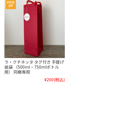
ラ・クチネッタ タグ付き 手提げ
紙袋 （500ml・750mlボトル
用） 同梱専用
¥200
(税込)