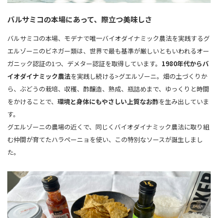
バルサミコの本場にあって、際立つ美味しさ
バルサミコの本場、モデナで唯一バイオダイナミック農法を実践するグ
エルゾーニのビネガー類は、世界で最も基準が厳しいともいわれるオー
ガニック認証の1つ、デメター認証を取得しています。
1980年代からバ
イオダイナミック農法
を実践し続ける>グエルゾーニ。畑の土づくりか
ら、ぶどうの栽培、収穫、酢醸造、熟成、瓶詰めまで、ゆっくりと時間
をかけることで、
環境と身体にもやさしい上質なお酢
を生み出していま
す。
グエルゾーニの農場の近くで、同じくバイオダイナミック農法に取り組
む仲間が育てたハラペーニョを使い、この特別なソースが誕生しまし
た。