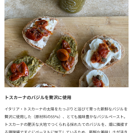
トスカーナのバジルを贅沢に使用
イタリア・トスカーナの太陽をたっぷりと浴びて育った新鮮なバジルを
贅沢に使用した（原材料の55%）、とても風味豊かなバジルペースト。
トスカーナの肥沃な大地でつくられる採れたてのバジルを、畑に隣接す
る調理場ですぐにペーストに加工しているため、新鮮な美味しさが活き