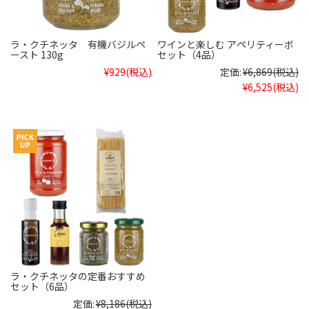
ラ・クチネッタ 有機バジルペ
ワインと楽しむ アペリティーボ
ースト 130g
セット（4品）
¥929
(税込)
定価:
¥6,869
(税込)
¥6,525
(税込)
ラ・クチネッタの定番おすすめ
セット（6品）
定価:
¥8,186
(税込)