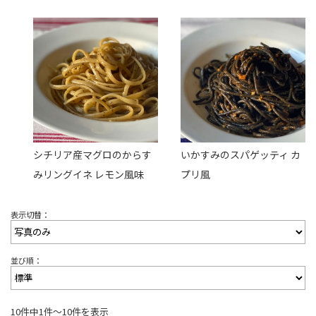
シチリア産マグロのからす
いかすみのスパゲッティ カ
みリングイネ レモン風味
プリ風
表示切替：
並び順：
10件中1件〜10件を表示