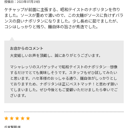
投稿日：2023年07月19日
ケチャップが前面に主張する、昭和テイストのナポリタンを作り
ました。ソースが重めで濃いので、この太麺がソースに負けずバラ
ンスの良いナポリタンになりました。少し長めに茹でましたが、
コシはしっかりと残り、麺自体の旨さが秀逸でした。
お店からのコメント
大変嬉しいお声を頂戴し、誠にありがとうございます。
マシャレッリのスパゲッティで昭和テイストのナポリタン…想像
するだけでとても美味しそうです。スタッフもぜひ試してみたい
と思います。ハセ革様のおっしゃる通り、麺自体がしっかりとし
ておりますため、ナポリタンは正にベストマッチ！と思わず頷い
てしまいました。ぜひ今後ともご愛顧いただけましたら幸いでご
ざいます。
氏家賢明 様