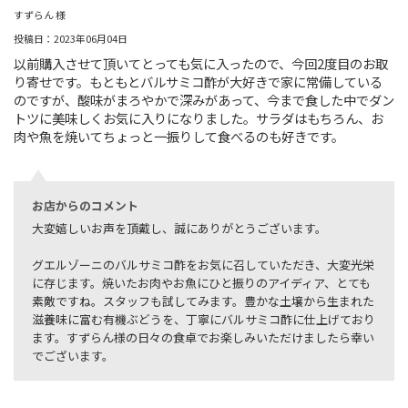
すずらん 様
投稿日：2023年06月04日
以前購入させて頂いてとっても気に入ったので、今回2度目のお取
り寄せです。もともとバルサミコ酢が大好きで家に常備している
のですが、酸味がまろやかで深みがあって、今まで食した中でダン
トツに美味しくお気に入りになりました。サラダはもちろん、お
肉や魚を焼いてちょっと一振りして食べるのも好きです。
お店からのコメント
大変嬉しいお声を頂戴し、誠にありがとうございます。
グエルゾーニのバルサミコ酢をお気に召していただき、大変光栄
に存じます。焼いたお肉やお魚にひと振りのアイディア、とても
素敵ですね。スタッフも試してみます。豊かな土壌から生まれた
滋養味に富む有機ぶどうを、丁寧にバルサミコ酢に仕上げており
ます。すずらん様の日々の食卓でお楽しみいただけましたら幸い
でございます。