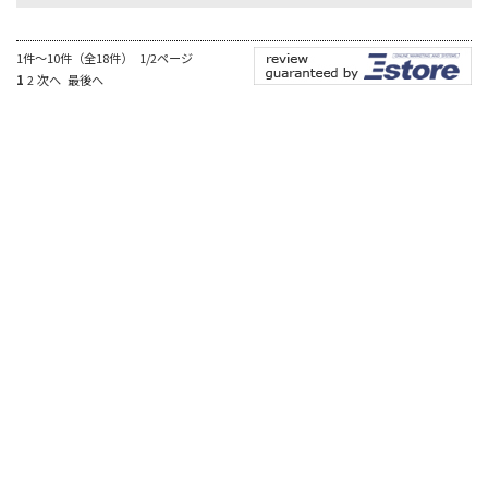
1件～10件（全18件） 1/2ページ
1
2
次へ
最後へ